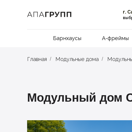
г. 
выб
Барнхаусы
А-фреймы
Главная
/
Модульные дома
/
Модульны
Модульный дом С