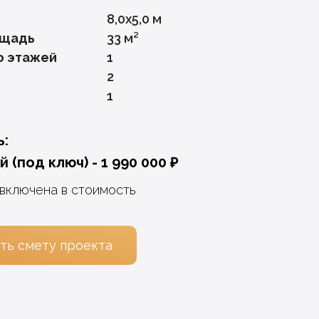
8,0x5,0 м
ощадь
33 м²
о этажей
1
2
1
ь:
 (под ключ) - 1 990 000 ₽
 включена в стоимость
ть смету проекта