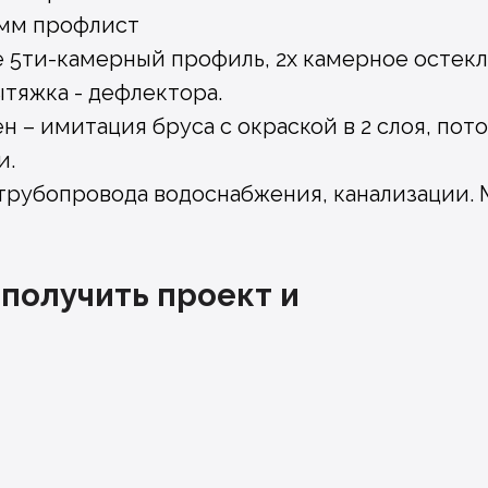
0мм профлист
е 5ти-камерный профиль, 2х камерное остек
вытяжка - дефлектора.
ен – имитация бруса с окраской в 2 слоя, пот
и.
 трубопровода водоснабжения, канализации. 
 получить проект и