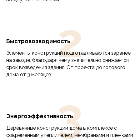
от 150 до 200 м2
более 200 м2
2
Укажите количество этажей
1 этаж
Быстровозводимость
2 этажа
Элементы конструкций подготавливаются заранее
дом с мансардой
на заводе, благодаря чему значительно снижается
срок возведения здания. От проекта до готового
Внутренняя отделка
дома от 3 месяцев!
под ключ
белая отделка
3
черновая отделка
только стены
Энергоэффективность
Ориентировочный бюджет на
Деревянные конструкции дома в комплексе с
строительство?
современным утеплителем, мембранами и пленками
5800000