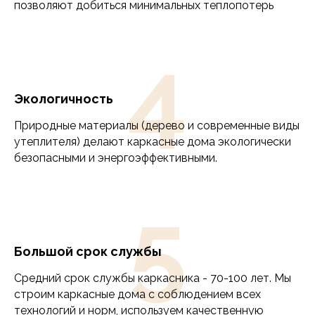
позволяют добиться минимальных теплопотерь
1500000
10000000
4
Когда планируете начать
строительство?
Экологичность
В ближайшее время
В течение 3 месяцев
Природные материалы (дерево и современные виды
В течение полугода
утеплителя) делают каркасные дома экологически
безопасными и энергоэффективными.
В течение года
Пока присматриваюсь
5
Ваши пожелания по проекту
Большой срок службы
Средний срок службы каркасника - 70-100 лет. Мы
Ваше имя
строим каркасные дома с соблюдением всех
технологий и норм, используем качественную