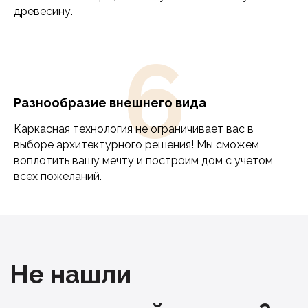
древесину.
Ваш номер телефона
6
Разнообразие внешнего вида
Как вам удобно получить проект?
WhatsApp
Каркасная технология не ограничивает вас в
выборе архитектурного решения! Мы сможем
Telegram
воплотить вашу мечту и построим дом с учетом
всех пожеланий.
Нажимая на кнопку, вы даете согласие
на обработку персональных данных и
соглашаетесь c
политикой
конфиденциальности
Получить проект