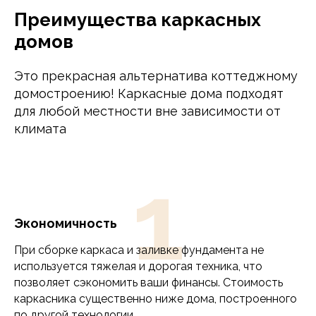
Преимущества каркасных
домов
Не нашли
Это прекрасная альтернатива коттеджному
подходящий проект?
домостроению! Каркасные дома подходят
для любой местности вне зависимости от
климата
Мы разработаем
индивидуальный проект для
1
вас!
Наши инженеры и архитекторы
Экономичность
реализуют все ваши идеи, просто
При сборке каркаса и заливке фундамента не
заполните форму
Выберите желаемую площадь дома
используется тяжелая и дорогая техника, что
до 100 м2
позволяет сэкономить ваши финансы. Стоимость
каркасника существенно ниже дома, построенного
от 100 до 150 м2
по другой технологии