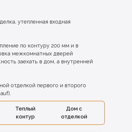
делка, утепленная входная
ление по контуру 200 мм и в
новка межкомнатных дверей
ность заехать в дом, а внутренней
ой отделкой первого и второго
uf).
Теплый
Дом с
контур
отделкой