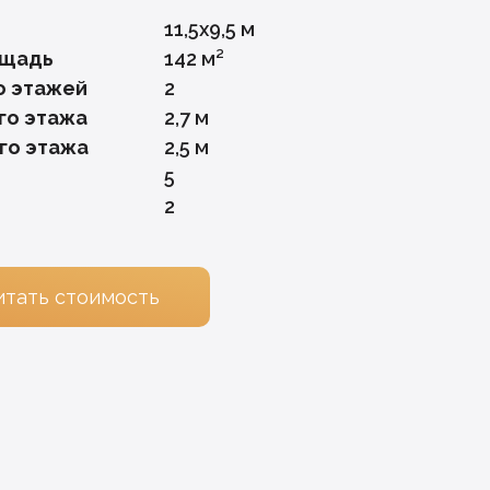
11,5х9,5 м
ощадь
142 м²
о этажей
2
го этажа
2,7 м
го этажа
2,5 м
5
2
итать стоимость