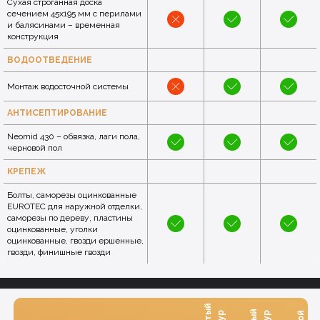
Сухая строганная доска
сечением 45x195 мм с перилами
и балясинами – временная
конструкция
ВОДООТВЕДЕНИЕ
Монтаж водосточной системы
АНТИСЕПТИРОВАНИЕ
Neomid 430 – обвязка, лаги пола,
черновой пол
КРЕПЕЖ
Болты, саморезы оцинкованные
EUROTEC для наружной отделки,
саморезы по дереву, пластины
оцинкованные, уголки
оцинкованные, гвозди ершенные,
гвозди, финишные гвозди