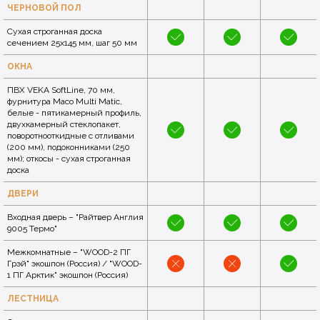
ЧЕРНОВОЙ ПОЛ
Сухая строганная доска
сечением 25x145 мм, шаг 50 мм
ОКНА
ПВХ VEKA SoftLine, 70 мм,
фурнитура Maco Multi Matic,
белые - пятикамерный профиль,
двухкамерный стеклопакет,
поворотнооткидные с отливами
(200 мм), подоконниками (250
мм); откосы - сухая строганная
доска
ДВЕРИ
Входная дверь – "Райтвер Англия
9005 Термо"
Межкомнатные – "WOOD-2 ПГ
Грэй" экошпон (Россия) / "WOOD-
1 ПГ Арктик" экошпон (Россия)
ЛЕСТНИЦА