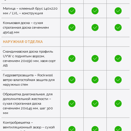
Матица – клееный брус 140х220
мм / LVL – конструкция
Коньковая доска – сухая
строганная доска сечением
45x145 мм
НАРУЖНАЯ ОТДЕЛКА
Скандинавская доска профиль
UYW с поднятым ворсом,
сечением 20х190 мм, хвоя сорт
AB
Гидроветрозащита – Rockwool
ветро-влагостойкая защита для
наружных стен
Обрешетка диагональная, для
дополнительной жесткости –
сухая строганная доска
сечением 20x145 мм, шаг 300
мм
Контробрешетка –
вентиляционный зазор – сухой